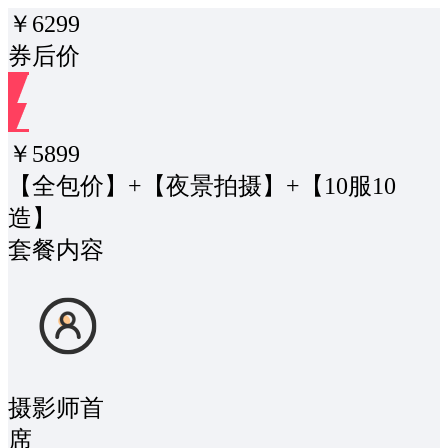
￥
6299
券后价
￥
5899
【全包价】+【夜景拍摄】+【10服10
造】
套餐内容
摄影师
首
席